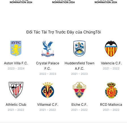
Đối Tác Tài Trợ Trước Đây của ChúngTôi
Aston Villa F.C.
Crystal Palace
Huddersfield Town
Valencia C.F.
F.C.
A.F.C.
2023 - 2024
2021 - 2022
2022 - 2023
2021 - 2023
Athletic Club
Villarreal C.F.
Elche C.F.
RCD Mallorca
2021 - 2022
2021 - 2022
2021 - 2022
2021 - 2022