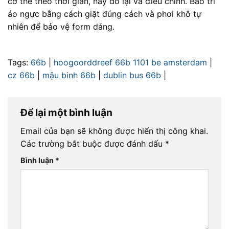
cơ thể theo thời gian, hãy đo lại và điều chỉnh. Bảo trì
áo ngực bằng cách giặt đúng cách và phơi khô tự
nhiên để bảo vệ form dáng.
Tags:
66b
|
hoogoorddreef 66b 1101 be amsterdam
|
cz 66b
|
mậu binh 66b
|
dublin bus 66b
|
Để lại một bình luận
Email của bạn sẽ không được hiển thị công khai.
Các trường bắt buộc được đánh dấu
*
Bình luận
*