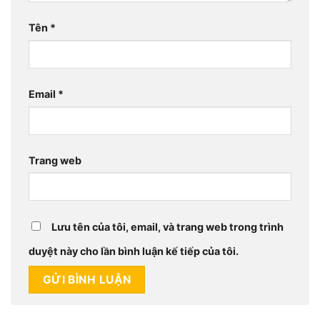
Tên
*
Email
*
Trang web
Lưu tên của tôi, email, và trang web trong trình
duyệt này cho lần bình luận kế tiếp của tôi.