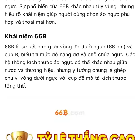
ngực. Sự phổ biến của 66B khác nhau tùy vùng, nhưng
hiểu rõ khái niệm giúp người dùng chọn áo ngực phù
hợp và thoải mái hơn.
Khái niệm 66B
66B là sự kết hợp giữa vòng đo dưới ngực (66 cm) và
cup B, biểu thị mức độ nâng đỡ và chỗ chứa ngực. Các
hệ thống kích thước áo ngực có thể khác nhau giữa
nước và thương hiệu, nhưng ý tưởng chung là ghép
chu vi vòng dưới ngực với cup để mô tả kích thước
tổng thể.