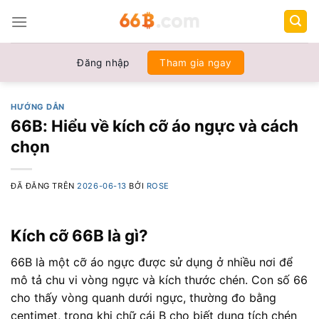
Chuyển
đến
nội
dung
Đăng nhập
Tham gia ngay
HƯỚNG DẪN
66B: Hiểu về kích cỡ áo ngực và cách
chọn
ĐÃ ĐĂNG TRÊN
2026-06-13
BỞI
ROSE
Kích cỡ 66B là gì?
66B là một cỡ áo ngực được sử dụng ở nhiều nơi để
mô tả chu vi vòng ngực và kích thước chén. Con số 66
cho thấy vòng quanh dưới ngực, thường đo bằng
centimet, trong khi chữ cái B cho biết dung tích chén