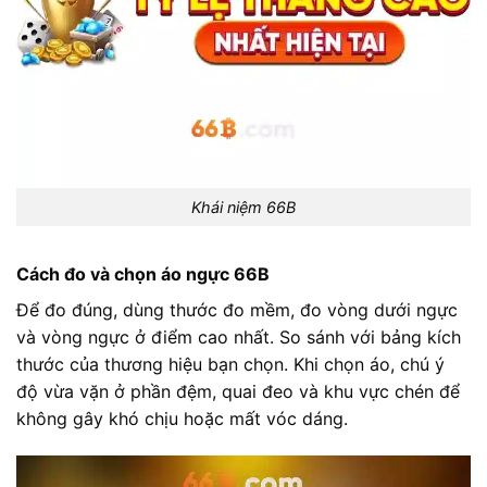
Khái niệm 66B
Cách đo và chọn áo ngực 66B
Để đo đúng, dùng thước đo mềm, đo vòng dưới ngực
và vòng ngực ở điểm cao nhất. So sánh với bảng kích
thước của thương hiệu bạn chọn. Khi chọn áo, chú ý
độ vừa vặn ở phần đệm, quai đeo và khu vực chén để
không gây khó chịu hoặc mất vóc dáng.