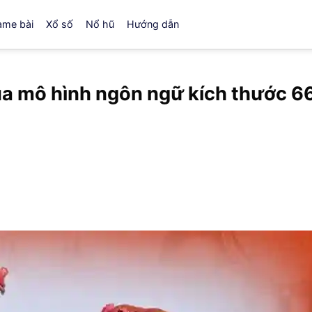
me bài
Xổ số
Nổ hũ
Hướng dẫn
a mô hình ngôn ngữ kích thước 66