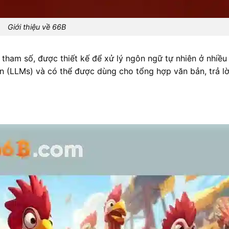
Giới thiệu về 66B
tham số, được thiết kế để xử lý ngôn ngữ tự nhiên ở nhiều
 (LLMs) và có thể được dùng cho tổng hợp văn bản, trả lờ