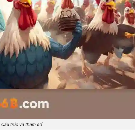
Cấu trúc và tham số