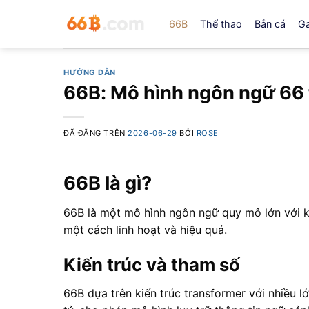
Chuyển
66B
Thể thao
Bắn cá
Ga
đến
nội
dung
HƯỚNG DẪN
66B: Mô hình ngôn ngữ 66 t
ĐÃ ĐĂNG TRÊN
2026-06-29
BỞI
ROSE
66B là gì?
66B là một mô hình ngôn ngữ quy mô lớn với k
một cách linh hoạt và hiệu quả.
Kiến trúc và tham số
66B dựa trên kiến trúc transformer với nhiều 