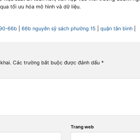
qua tối ưu hóa mô hình và dữ liệu.
 90-66b
|
66b nguyễn sỹ sách phường 15
|
quận tân bình
|
khai.
Các trường bắt buộc được đánh dấu
*
Trang web