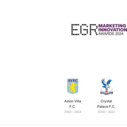
Aston Villa
Crystal
F.C.
Palace F.C.
2023 - 2024
2022 - 2023