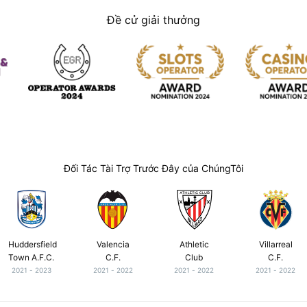
Đề cử giải thưởng
Đối Tác Tài Trợ Trước Đây của ChúngTôi
Huddersfield
Valencia
Athletic
Villarreal
Town A.F.C.
C.F.
Club
C.F.
2021 - 2023
2021 - 2022
2021 - 2022
2021 - 2022