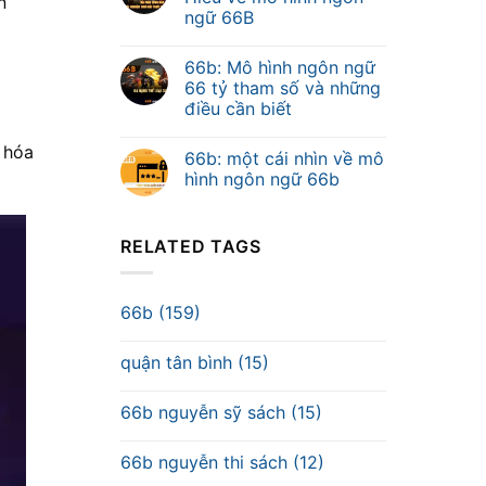
n
ngữ 66B
66b: Mô hình ngôn ngữ
66 tỷ tham số và những
điều cần biết
 hóa
66b: một cái nhìn về mô
hình ngôn ngữ 66b
RELATED TAGS
66b (159)
quận tân bình (15)
66b nguyễn sỹ sách (15)
66b nguyễn thi sách (12)