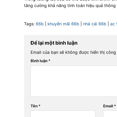
tăng cường khả năng tính toán hiệu quả thông 
Tags:
66b
|
khuyến mãi 66b
|
nhà cái 66b
|
ac
Để lại một bình luận
Email của bạn sẽ không được hiển thị công 
Bình luận
*
Tên
*
Email
*