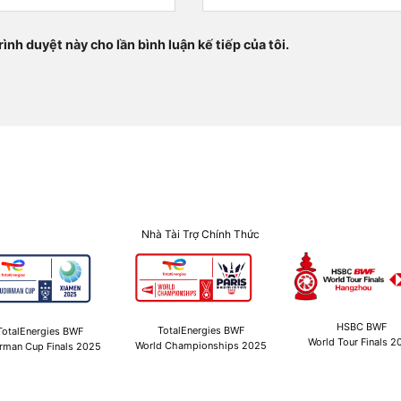
rình duyệt này cho lần bình luận kế tiếp của tôi.
Nhà Tài Trợ Chính Thức
HSBC BWF
TotalEnergies BWF
TotalEnergies BWF
World Tour Finals 2
World Championships 2025
rman Cup Finals 2025