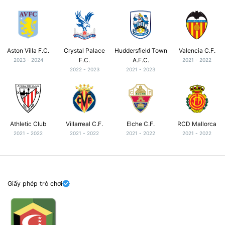
Aston Villa F.C.
Crystal Palace
Huddersfield Town
Valencia C.F.
F.C.
A.F.C.
2023 - 2024
2021 - 2022
2022 - 2023
2021 - 2023
Athletic Club
Villarreal C.F.
Elche C.F.
RCD Mallorca
2021 - 2022
2021 - 2022
2021 - 2022
2021 - 2022
Giấy phép trò chơi