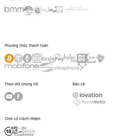
Phương thức thanh toán
Theo dõi chúng tôi
Bảo vệ
Chơi có trách nhiệm