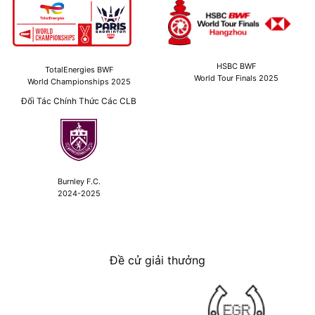
HSBC BWF
TotalEnergies BWF
World Tour Finals 2025
World Championships 2025
Đối Tác Chính Thức Các CLB
Burnley F.C.
2024-2025
Đề cử giải thưởng