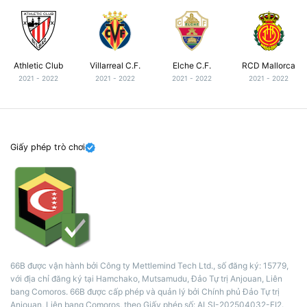
Athletic Club
Villarreal C.F.
Elche C.F.
RCD Mallorca
2021 - 2022
2021 - 2022
2021 - 2022
2021 - 2022
Giấy phép trò chơi
66B được vận hành bởi Công ty Mettlemind Tech Ltd., số đăng ký: 15779,
với địa chỉ đăng ký tại Hamchako, Mutsamudu, Đảo Tự trị Anjouan, Liên
bang Comoros. 66B được cấp phép và quản lý bởi Chính phủ Đảo Tự trị
Anjouan, Liên bang Comoros, theo Giấy phép số: ALSI-202504032-FI2.