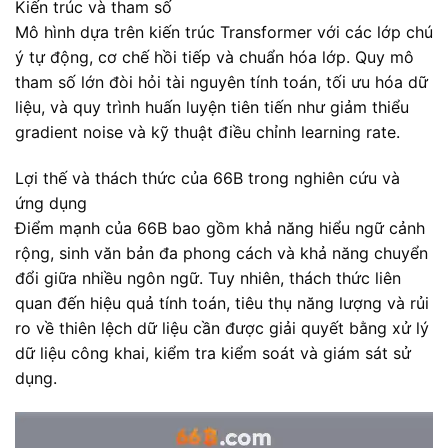
Kiến trúc và tham số
Mô hình dựa trên kiến trúc Transformer với các lớp chú
ý tự động, cơ chế hồi tiếp và chuẩn hóa lớp. Quy mô
tham số lớn đòi hỏi tài nguyên tính toán, tối ưu hóa dữ
liệu, và quy trình huấn luyện tiên tiến như giảm thiểu
gradient noise và kỹ thuật điều chỉnh learning rate.
Lợi thế và thách thức của 66B trong nghiên cứu và
ứng dụng
Điểm mạnh của 66B bao gồm khả năng hiểu ngữ cảnh
rộng, sinh văn bản đa phong cách và khả năng chuyển
đổi giữa nhiều ngôn ngữ. Tuy nhiên, thách thức liên
quan đến hiệu quả tính toán, tiêu thụ năng lượng và rủi
ro về thiên lệch dữ liệu cần được giải quyết bằng xử lý
dữ liệu công khai, kiểm tra kiểm soát và giám sát sử
dụng.