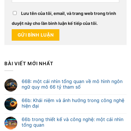
Lưu tên của tôi, email, và trang web trong trình
duyệt này cho lần bình luận kế tiếp của tôi.
BÀI VIẾT MỚI NHẤT
66B: một cái nhìn tổng quan về mô hình ngôn
ngữ quy mô 66 tỷ tham số
66b: Khái niệm và ảnh hưởng trong công nghệ
hiện đại
66b trong thiết kế và công nghệ: một cái nhìn
tổng quan