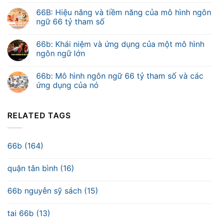
66B: Hiệu năng và tiềm năng của mô hình ngôn
ngữ 66 tỷ tham số
66b: Khái niệm và ứng dụng của một mô hình
ngôn ngữ lớn
66b: Mô hình ngôn ngữ 66 tỷ tham số và các
ứng dụng của nó
RELATED TAGS
66b (164)
quận tân bình (16)
66b nguyễn sỹ sách (15)
tai 66b (13)