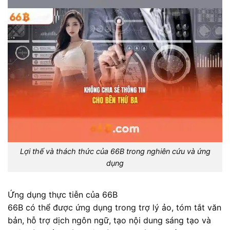
Lợi thế và thách thức của 66B trong nghiên cứu và ứng
dụng
Ứng dụng thực tiễn của 66B
66B có thể được ứng dụng trong trợ lý ảo, tóm tắt văn
bản, hỗ trợ dịch ngôn ngữ, tạo nội dung sáng tạo và