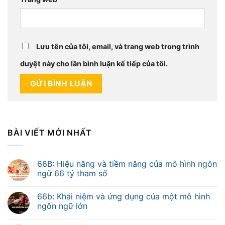
Lưu tên của tôi, email, và trang web trong trình
duyệt này cho lần bình luận kế tiếp của tôi.
BÀI VIẾT MỚI NHẤT
66B: Hiệu năng và tiềm năng của mô hình ngôn
ngữ 66 tỷ tham số
66b: Khái niệm và ứng dụng của một mô hình
ngôn ngữ lớn