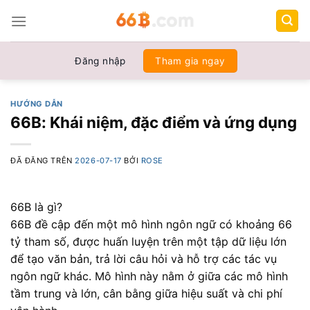
Chuyển
đến
nội
dung
Đăng nhập
Tham gia ngay
HƯỚNG DẪN
66B: Khái niệm, đặc điểm và ứng dụng
ĐÃ ĐĂNG TRÊN
2026-07-17
BỞI
ROSE
66B là gì?
66B đề cập đến một mô hình ngôn ngữ có khoảng 66
tỷ tham số, được huấn luyện trên một tập dữ liệu lớn
để tạo văn bản, trả lời câu hỏi và hỗ trợ các tác vụ
ngôn ngữ khác. Mô hình này nằm ở giữa các mô hình
tầm trung và lớn, cân bằng giữa hiệu suất và chi phí