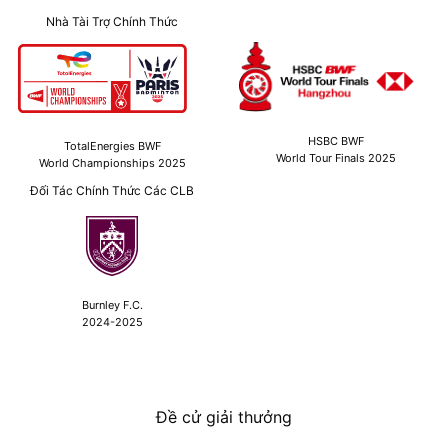
Nhà Tài Trợ Chính Thức
HSBC BWF
TotalEnergies BWF
World Tour Finals 2025
World Championships 2025
Đối Tác Chính Thức Các CLB
Burnley F.C.
2024-2025
Đề cử giải thưởng