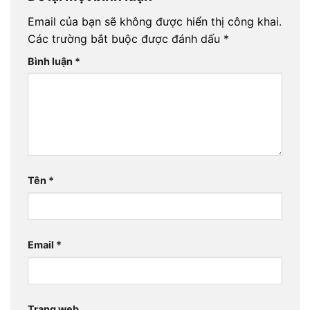
Email của bạn sẽ không được hiển thị công khai.
Các trường bắt buộc được đánh dấu
*
Bình luận
*
Tên
*
Email
*
Trang web