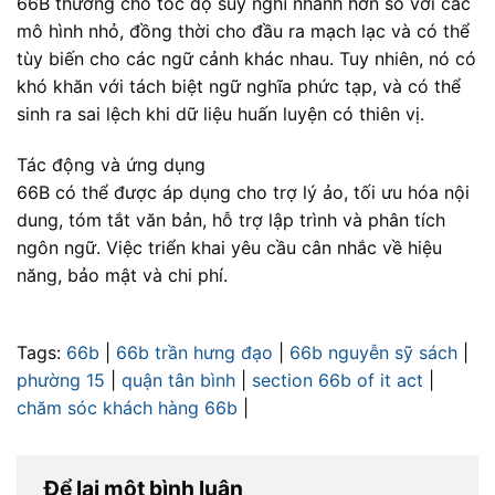
66B thường cho tốc độ suy nghĩ nhanh hơn so với các
mô hình nhỏ, đồng thời cho đầu ra mạch lạc và có thể
tùy biến cho các ngữ cảnh khác nhau. Tuy nhiên, nó có
khó khăn với tách biệt ngữ nghĩa phức tạp, và có thể
sinh ra sai lệch khi dữ liệu huấn luyện có thiên vị.
Tác động và ứng dụng
66B có thể được áp dụng cho trợ lý ảo, tối ưu hóa nội
dung, tóm tắt văn bản, hỗ trợ lập trình và phân tích
ngôn ngữ. Việc triển khai yêu cầu cân nhắc về hiệu
năng, bảo mật và chi phí.
Tags:
66b
|
66b trần hưng đạo
|
66b nguyễn sỹ sách
|
phường 15
|
quận tân bình
|
section 66b of it act
|
chăm sóc khách hàng 66b
|
Để lại một bình luận