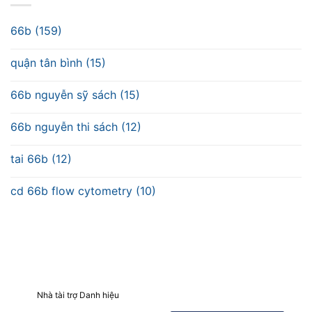
66b (159)
quận tân bình (15)
66b nguyễn sỹ sách (15)
66b nguyễn thi sách (12)
tai 66b (12)
cd 66b flow cytometry (10)
Nhà tài trợ Danh hiệu