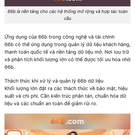
66b là nền tảng cho các hệ thống mở rộng và hợp tác toàn
cầu
Ứng dụng của 66b trong công nghệ và tài chính
66b có thể ứng dụng trong quản lý dữ liệu khách hàng,
thanh toán quốc tế và nền tảng dữ liệu mở. Nơi lưu trữ
và phân tích khối lượng lớn có thể được tối ưu hóa nhờ
66b.
Thách thức khi xử lý và quản lý 66b dữ liệu
Khối lượng lớn đặt ra các thách thức về bảo mật, hiệu
suất và chi phí. Cần kiến trúc phân tán, chuẩn hóa dữ
liệu và các chuẩn an toàn để giảm rủi ro.