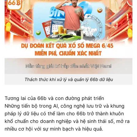
Thách thức khi xử lý và quản lý 66b dữ liệu
Tương lai của 66b và con đường phát triển
Những tiến bộ trong AI, công nghệ lưu trữ và khung
pháp lý dữ liệu có thể làm cho 66b trở thành khuôn
khổ chuẩn cho doanh nghiệp và hệ sinh thái số, mở ra
nhiều cơ hội với sự minh bạch và hiệu quả.