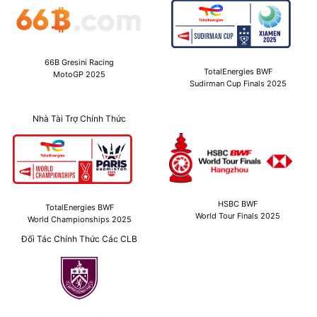
66B Gresini Racing
TotalEnergies BWF
MotoGP 2025
Sudirman Cup Finals 2025
Nhà Tài Trợ Chính Thức
HSBC BWF
TotalEnergies BWF
World Tour Finals 2025
World Championships 2025
Đối Tác Chính Thức Các CLB