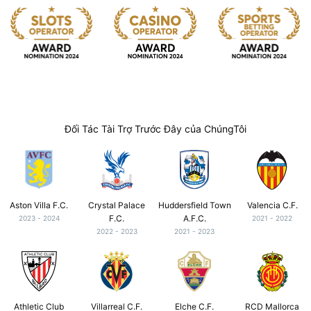
Đối Tác Tài Trợ Trước Đây của ChúngTôi
Aston Villa F.C.
Crystal Palace
Huddersfield Town
Valencia C.F.
F.C.
A.F.C.
2023 - 2024
2021 - 2022
2022 - 2023
2021 - 2023
Athletic Club
Villarreal C.F.
Elche C.F.
RCD Mallorca