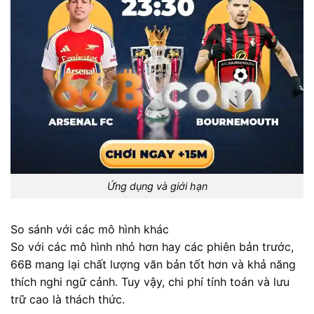
Ứng dụng và giới hạn
So sánh với các mô hình khác
So với các mô hình nhỏ hơn hay các phiên bản trước,
66B mang lại chất lượng văn bản tốt hơn và khả năng
thích nghi ngữ cảnh. Tuy vậy, chi phí tính toán và lưu
trữ cao là thách thức.