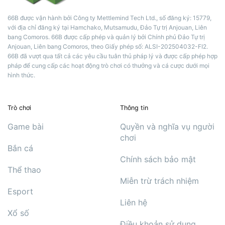
66B được vận hành bởi Công ty Mettlemind Tech Ltd., số đăng ký: 15779,
với địa chỉ đăng ký tại Hamchako, Mutsamudu, Đảo Tự trị Anjouan, Liên
bang Comoros. 66B được cấp phép và quản lý bởi Chính phủ Đảo Tự trị
Anjouan, Liên bang Comoros, theo Giấy phép số: ALSI-202504032-FI2.
66B đã vượt qua tất cả các yêu cầu tuân thủ pháp lý và được cấp phép hợp
pháp để cung cấp các hoạt động trò chơi có thưởng và cá cược dưới mọi
hình thức.
Trò chơi
Thông tin
Game bài
Quyền và nghĩa vụ người
chơi
Bắn cá
Chính sách bảo mật
Thể thao
Miễn trừ trách nhiệm
Esport
Liên hệ
Xổ số
Điều khoản sử dụng