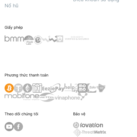
Nổ hũ
Giấy phép
Phương thức thanh toán
Theo dõi chúng tôi
Bảo vệ