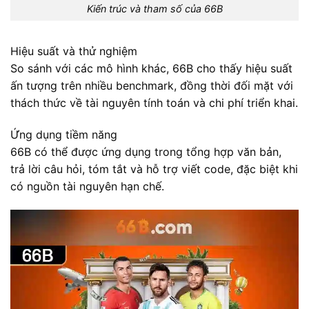
Kiến trúc và tham số của 66B
Hiệu suất và thử nghiệm
So sánh với các mô hình khác, 66B cho thấy hiệu suất
ấn tượng trên nhiều benchmark, đồng thời đối mặt với
thách thức về tài nguyên tính toán và chi phí triển khai.
Ứng dụng tiềm năng
66B có thể được ứng dụng trong tổng hợp văn bản,
trả lời câu hỏi, tóm tắt và hỗ trợ viết code, đặc biệt khi
có nguồn tài nguyên hạn chế.