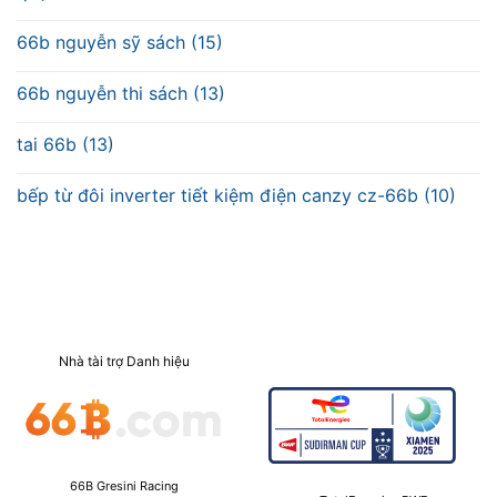
66b nguyễn sỹ sách (15)
66b nguyễn thi sách (13)
tai 66b (13)
bếp từ đôi inverter tiết kiệm điện canzy cz-66b (10)
Nhà tài trợ Danh hiệu
66B Gresini Racing