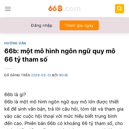
Chuyển
đến
nội
dung
Đăng nhập
Tham gia ngay
HƯỚNG DẪN
66b: một mô hình ngôn ngữ quy mô
66 tỷ tham số
ĐÃ ĐĂNG TRÊN
2026-05-12
BỞI
ROSE
66b là gì?
66b là một mô hình ngôn ngữ quy mô lớn được thiết
kế để sinh văn bản, trả lời câu hỏi, tóm tắt và tham gia
vào các cuộc hội thoại với mức hiểu biết trung bình
đến cao. Phiên bản 66b có khoảng 66 tỷ tham số, cho