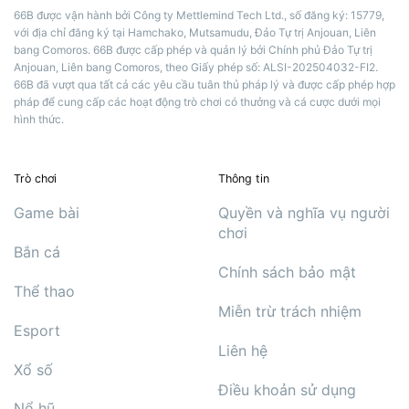
66B được vận hành bởi Công ty Mettlemind Tech Ltd., số đăng ký: 15779,
với địa chỉ đăng ký tại Hamchako, Mutsamudu, Đảo Tự trị Anjouan, Liên
bang Comoros. 66B được cấp phép và quản lý bởi Chính phủ Đảo Tự trị
Anjouan, Liên bang Comoros, theo Giấy phép số: ALSI-202504032-FI2.
66B đã vượt qua tất cả các yêu cầu tuân thủ pháp lý và được cấp phép hợp
pháp để cung cấp các hoạt động trò chơi có thưởng và cá cược dưới mọi
hình thức.
Trò chơi
Thông tin
Game bài
Quyền và nghĩa vụ người
chơi
Bắn cá
Chính sách bảo mật
Thể thao
Miễn trừ trách nhiệm
Esport
Liên hệ
Xổ số
Điều khoản sử dụng
Nổ hũ