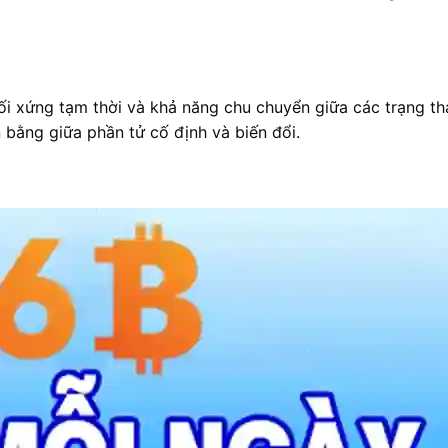
ối xứng tạm thời và khả năng chu chuyển giữa các trạng thá
 bằng giữa phần tử cố định và biến đổi.