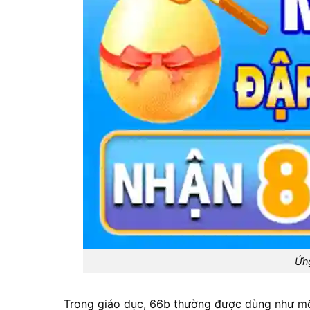
Ứng
Trong giáo dục, 66b thường được dùng như một 