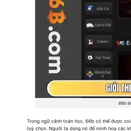
66b là
Trong ngữ cảnh toán học, 66b có thể được coi 
tuỳ chọn. Người ta dùng nó để minh hoạ các khá