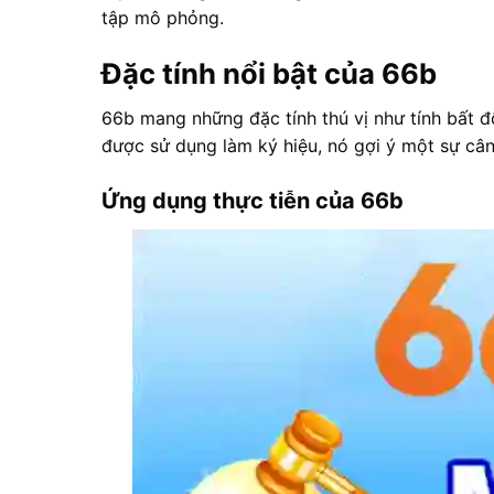
tập mô phỏng.
Đặc tính nổi bật của 66b
66b mang những đặc tính thú vị như tính bất đ
được sử dụng làm ký hiệu, nó gợi ý một sự cân
Ứng dụng thực tiễn của 66b