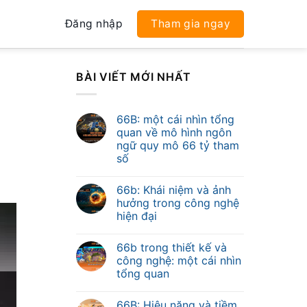
Đăng nhập
Tham gia ngay
BÀI VIẾT MỚI NHẤT
66B: một cái nhìn tổng
quan về mô hình ngôn
ngữ quy mô 66 tỷ tham
số
66b: Khái niệm và ảnh
hưởng trong công nghệ
hiện đại
66b trong thiết kế và
công nghệ: một cái nhìn
tổng quan
66B: Hiệu năng và tiềm