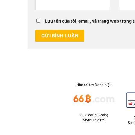
Lưu tên của tôi, email, và trang web trong t
Nhà tài trợ Danh hiệu
66B Gresini Racing
MotoGP 2025
Sudi