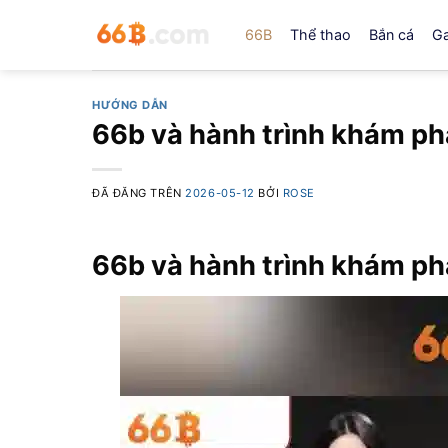
Chuyển
66B
Thể thao
Bắn cá
Ga
đến
nội
dung
HƯỚNG DẪN
66b và hành trình khám ph
ĐÃ ĐĂNG TRÊN
2026-05-12
BỞI
ROSE
66b và hành trình khám ph