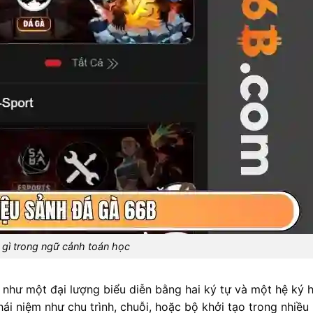
 gì trong ngữ cảnh toán học
như một đại lượng biểu diễn bằng hai ký tự và một hệ ký h
i niệm như chu trình, chuỗi, hoặc bộ khởi tạo trong nhiều 